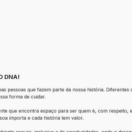
O DNA!
as pessoas que fazem parte da nossa história. Diferentes cu
ossa forma de cuidar.
te que encontra espaço para ser quem é, com respeito, es
oa importa e cada história tem valor.
iente seguro, inclusivo e de oportunidades, onde o desen