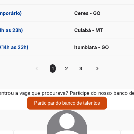
mporário)
Ceres - GO
4h as 23h)
Cuiabá - MT
(14h as 23h)
Itumbiara - GO
1
2
3
ntrou a vaga que procurava? Participe do nosso banco de 
Participar do banco de talentos