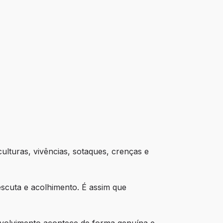
lturas, vivências, sotaques, crenças e 
cuta e acolhimento. É assim que 
volvimento acontece de forma genuína e 